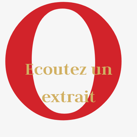
O
Lecteur
audio
Ecoutez un
extrait