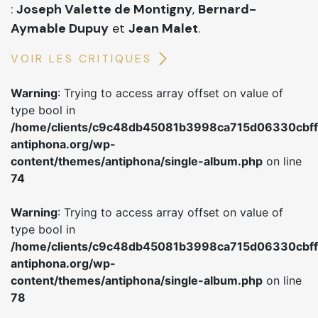
:
Joseph Valette de Montigny
,
Bernard-
Aymable Dupuy
et
Jean Malet
.
VOIR LES CRITIQUES
Warning
: Trying to access array offset on value of
type bool in
/home/clients/c9c48db45081b3998ca715d06330cbff/
antiphona.org/wp-
content/themes/antiphona/single-album.php
on line
74
Warning
: Trying to access array offset on value of
type bool in
/home/clients/c9c48db45081b3998ca715d06330cbff/
antiphona.org/wp-
content/themes/antiphona/single-album.php
on line
78